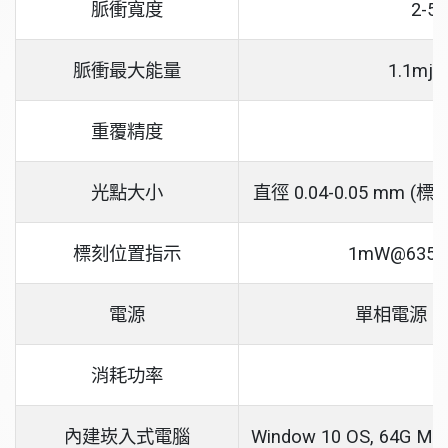
脈衝寬度
2-5
脈衝最大能量
1.1mj/
重覆精度
光點大小
直徑 0.04-0.05 mm (
標刻位置指示
1mW@63
電源
單相電源 100
消耗功率
內建崁入式電腦
Window 10 OS, 64G 