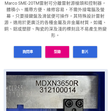
Marco SME-20TM雷射可分離雷射源槍頭和控制器，
體積小、攜帶方便、維修容易，不需外接電腦及螢
幕，只要接鍵盤及滑鼠便可操作，其特殊設計雷射
源，適用於更廣泛的各種金屬及非金屬材質，如鐵、
銅、鋁或塑膠、陶瓷的深及淺的標刻且不易產生熱變
形。
詢問車
型錄
影片