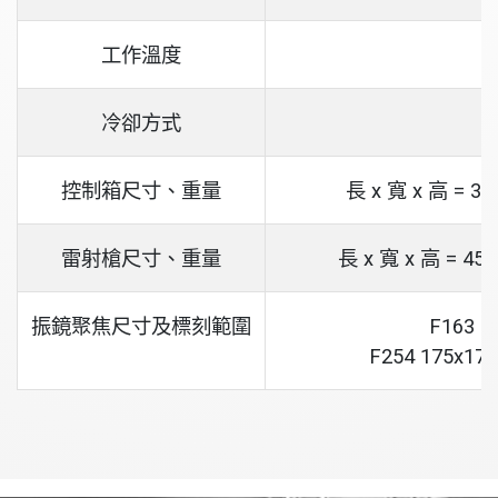
工作溫度
+
冷卻方式
控制箱尺寸、重量
長 x 寬 x 高 = 36
雷射槍尺寸、重量
長 x 寬 x 高 = 456
振鏡聚焦尺寸及標刻範圍
F163 1
F254 175x17