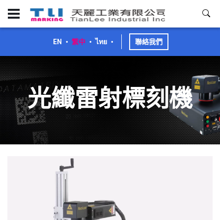
EN
・
繁中
・
ไทย
・
聯絡我們
光纖雷射標刻機