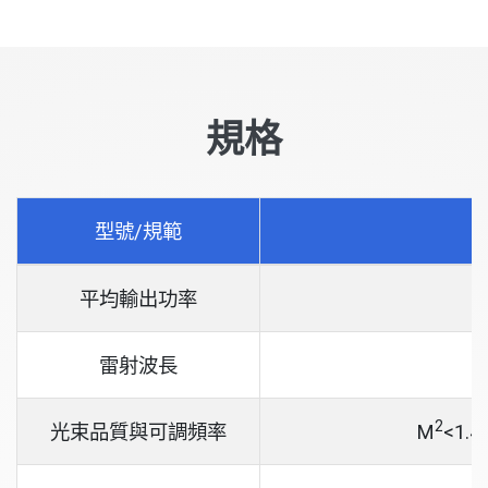
規格
型號/規範
平均輸出功率
雷射波長
2
光束品質與可調頻率
M
<1.4