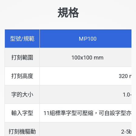
規格
型號/規範
MP100
打刻範圍
100x100 mm
打刻高度
320 m
字的大小
1.0-
輸入字型
11組標準字型可壓縮，可自設字型亦可從
打刻機驅動
2-5ba