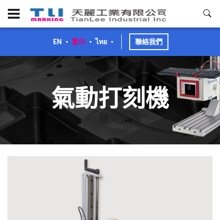
EN
・
繁中
・
ไทย
・
聯絡我們
氣動打刻機