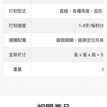
打刻型式
直線，各種角度，弧形、
打刻速度
1-4字/每秒(3 
選購配備
腳踏開關，銘牌定位夾具，
支架尺寸
長 x 寬 x 高 = 536
重量
35