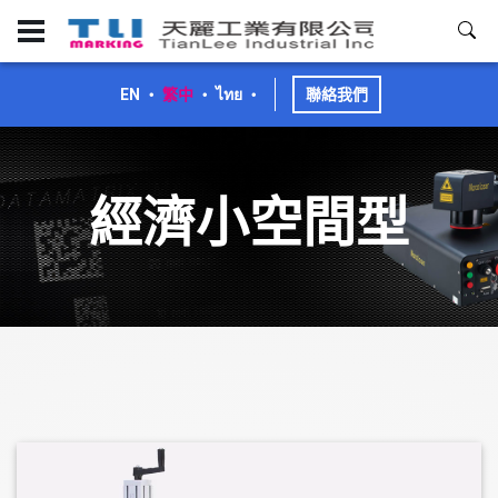
EN
・
繁中
・
ไทย
・
聯絡我們
經濟小空間型