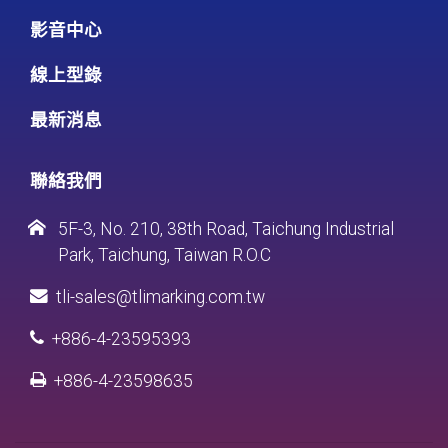
影音中心
線上型錄
最新消息
聯絡我們
5F-3, No. 210, 38th Road, Taichung Industrial
Park, Taichung, Taiwan R.O.C
tli-sales@tlimarking.com.tw
+886-4-23595393
+886-4-23598635