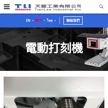
EN
・
繁中
・
ไทย
・
聯絡我們
電動打刻機