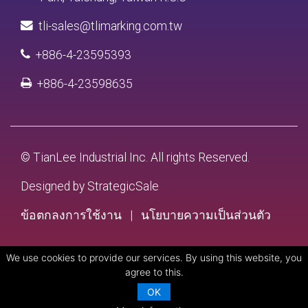
tli-sales@tlimarking.com.tw
+886-4-23595393
+886-4-23598635
© TianLee Industrial Inc. All rights Reserved.
Designed by
StrategicSale
ข้อตกลงการใช้งาน
|
นโยบายความเป็นส่วนตัว
We use cookies to provide our services. By using this website, you
agree to this.
OK