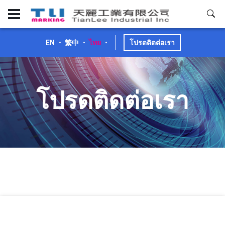
EN
・
繁中
・
ไทย
・
โปรดติดต่อเรา
โปรดติดต่อเรา