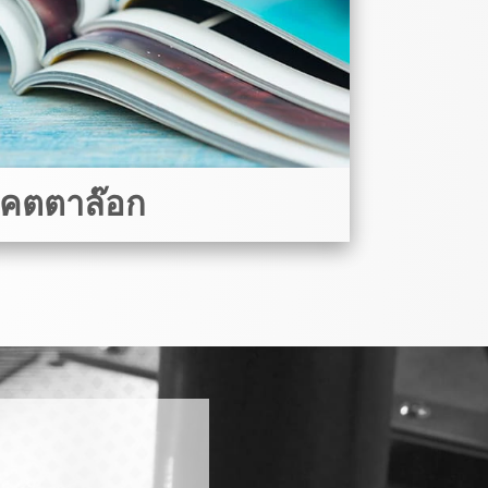
คตตาล๊อก