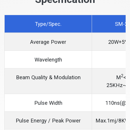
Type/Spec.
SM-2
Average Power
20W+5%
Wavelength
2
Beam Quality & Modulation
M
<1
25KHz~8
Pulse Width
110ns(@2
Pulse Energy / Peak Power
Max.1mj/8KW